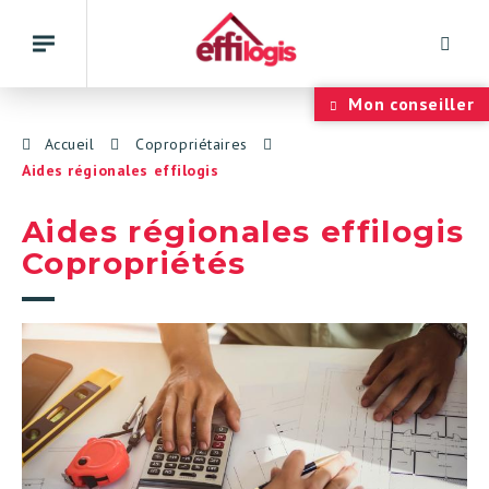
Rech
Basculer
la
navigation
Panneau de gestion des cookies
Mon conseiller
Accueil
Copropriétaires
Aides régionales effilogis
Aides régionales effilogis
Copropriétés