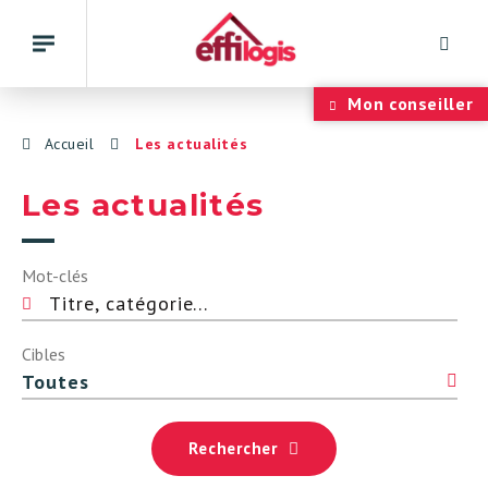
Rech
Basculer
la
navigation
Panneau de gestion des cookies
Mon conseiller
Accueil
Les actualités
Les actualités
Mot-clés
Cibles
Rechercher