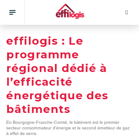
Rech
Basculer
la
navigation
Panneau de gestion des cookies
effilogis : Le
programme
régional dédié à
l’efficacité
énergétique des
bâtiments
En Bourgogne-Franche-Comté, le bâtiment est le premier
secteur consommateur d‘énergie et le second émetteur de gaz
à effet de serre.