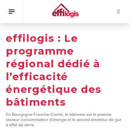
Rech
Basculer
la
navigation
Panneau de gestion des cookies
effilogis : Le
programme
régional dédié à
l’efficacité
énergétique des
bâtiments
En Bourgogne-Franche-Comté, le bâtiment est le premier
secteur consommateur d‘énergie et le second émetteur de gaz
à effet de serre.