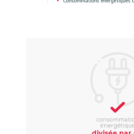
Consommations énergétiques di
consommati
énergétiqu
divisée par 