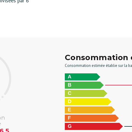
visées par 6
Consommation 
Consommation estimée établie sur la bas
A
B
C
D
E
on
F
e
G
6.5