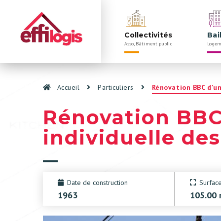
Navigation
Rechercher
principale
Collectivités
Bai
Asso, Bâtiment public
Logem
Panneau de gestion des cookies
Accueil
Particuliers
Rénovation BBC d'u
Rénovation BBC
individuelle de
Date de construction
Surfac
1963
105.00 