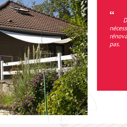
D
néces
rénova
pas.